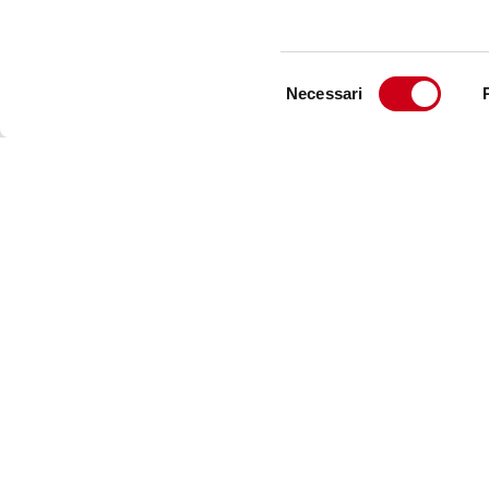
Selezione
Necessari
del
consenso