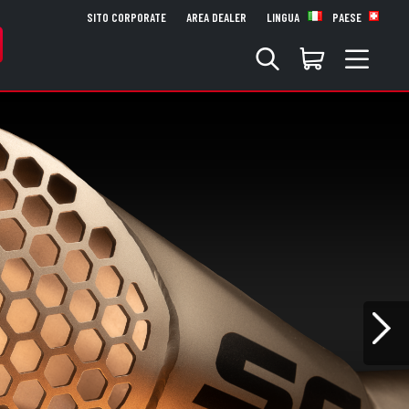
SITO CORPORATE
AREA DEALER
LINGUA
PAESE
Nex