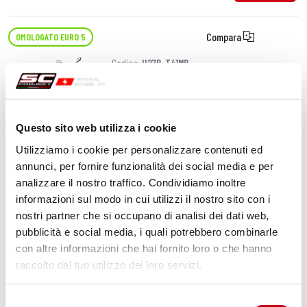
Compara
OMOLOGATO EURO 5
Codice:
H27B-T41MB
Silenziatore S1 titanio, nero opaco
Questo sito web utilizza i cookie
930,00 CHF
DETTAGLI
Utilizziamo i cookie per personalizzare contenuti ed
PRODOTTO
annunci, per fornire funzionalità dei social media e per
analizzare il nostro traffico. Condividiamo inoltre
Compara
OMOLOGATO EURO 5
informazioni sul modo in cui utilizzi il nostro sito con i
nostri partner che si occupano di analisi dei dati web,
Codice:
H27B-T43T
pubblicità e social media, i quali potrebbero combinarle
Silenziatore S1-GP titanio
con altre informazioni che hai fornito loro o che hanno
raccolto dal tuo utilizzo dei loro servizi.
DETTAGLI
Selezione