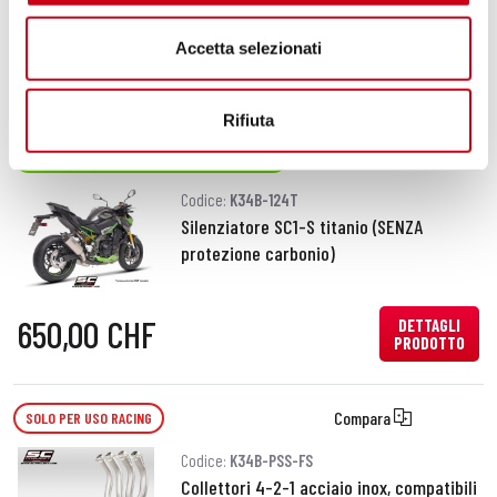
Accetta selezionati
650,00 CHF
DETTAGLI
PRODOTTO
Rifiuta
Compara
OMOLOGATO EURO 5 (SOLO M.Y. 2020-2022)
Codice:
K34B-124T
Silenziatore SC1-S titanio (SENZA
protezione carbonio)
650,00 CHF
DETTAGLI
PRODOTTO
Compara
SOLO PER USO RACING
Codice:
K34B-PSS-FS
Collettori 4-2-1 acciaio inox, compatibili