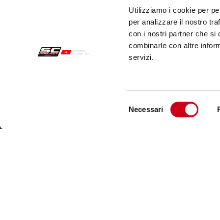
Utilizziamo i cookie per pe
per analizzare il nostro tra
con i nostri partner che si
combinarle con altre inform
servizi.
Selezione
Necessari
del
Acquisti sicuri
Cust
consenso
Pagamenti
Spedi
Recesso
Servi
Garanzia
Cont
Condizioni generali di vendita
Informativa sul trattamento dei dati