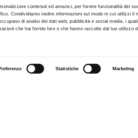
rsonalizzare contenuti ed annunci, per fornire funzionalità dei so
ffico. Condividiamo inoltre informazioni sul modo in cui utilizzi il 
 occupano di analisi dei dati web, pubblicità e social media, i qual
azioni che hai fornito loro o che hanno raccolto dal tuo utilizzo d
Preferenze
Statistiche
Marketing
omer care
Follow us
zioni
zio clienti
atti