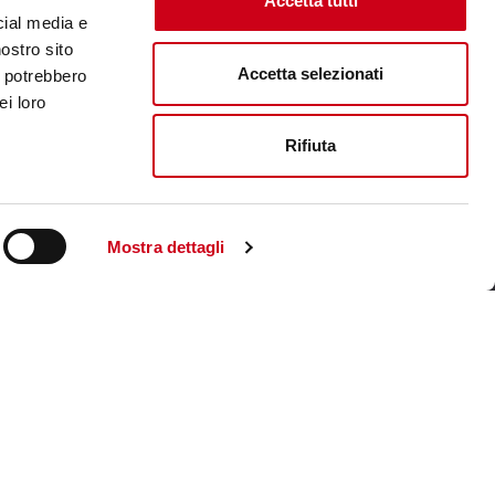
Accetta tutti
cial media e
nostro sito
Accetta selezionati
i potrebbero
ei loro
Rifiuta
Mostra dettagli
Visita il sito corporate