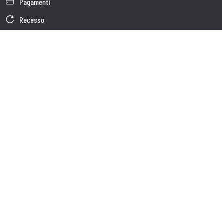
Pagamenti
Recesso
Garanzia
Condizioni generali di vendita
Informativa sul trattamento dei dati
Dati Societari
Cookie Policy
Chi siamo
Customer care
Spedizioni
Servizio clienti
Contatti