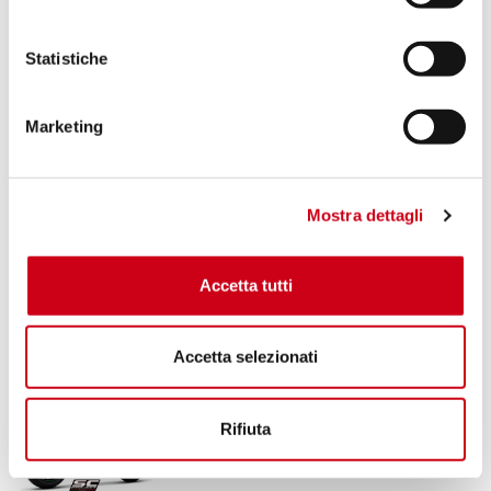
920,00 CHF
DETTAGLI
PRODOTTO
Statistiche
Compara
SOLO PER USO RACING
Marketing
Codice:
K22A-DET36C
Silenziatore CR-T carbonio, con
raccordo decat
Mostra dettagli
920,00 CHF
DETTAGLI
Accetta tutti
PRODOTTO
Accetta selezionati
Compara
SOLO PER USO RACING
Codice:
K22A-DET70T
Rifiuta
Silenziatore GP70-R titanio, con
raccordo decat