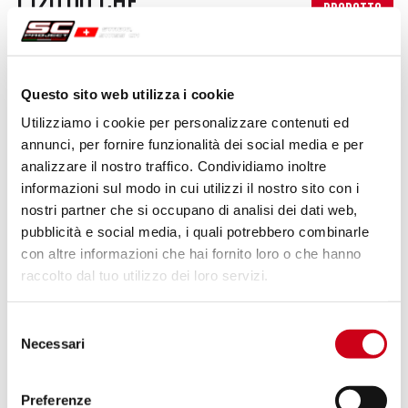
1.120,00 CHF
PRODOTTO
Compara
SOLO PER USO RACING
Questo sito web utilizza i cookie
Codice:
K22A-DET91C
Utilizziamo i cookie per personalizzare contenuti ed
Silenziatore SC1-R carbonio, con
annunci, per fornire funzionalità dei social media e per
raccordo decat
analizzare il nostro traffico. Condividiamo inoltre
informazioni sul modo in cui utilizzi il nostro sito con i
1.120,00 CHF
DETTAGLI
nostri partner che si occupano di analisi dei dati web,
PRODOTTO
pubblicità e social media, i quali potrebbero combinarle
con altre informazioni che hai fornito loro o che hanno
raccolto dal tuo utilizzo dei loro servizi.
Compara
SOLO PER USO RACING
Codice:
K22A-DET36T
Selezione
Silenziatore CR-T titanio, con raccordo
Necessari
del
decat
consenso
Preferenze