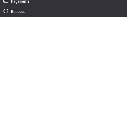
Pagamenti
Recesso
Garanzia
Condizioni generali di vendita
Informativa sul trattamento dei dati
Dati Societari
Cookie Policy
Chi siamo
Customer care
Spedizioni
Servizio clienti
Contatti