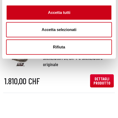
660,00 CHF
Accetta tutti
DETTAGLI
PRODOTTO
Accetta selezionati
Compara
SOLO PER USO RACING
Codice:
T18C-FS-FT-OEM
Rifiuta
Collettori 3-1 titanio, compatibili con
silenziatori S1, CR-T e silenziatore
originale
1.810,00 CHF
DETTAGLI
PRODOTTO