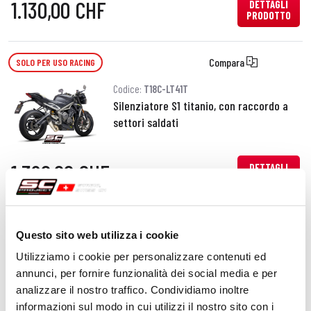
1.130,00 CHF
DETTAGLI
PRODOTTO
Compara
SOLO PER USO RACING
Codice:
T18C-LT41T
Silenziatore S1 titanio, con raccordo a
settori saldati
1.320,00 CHF
DETTAGLI
PRODOTTO
Compara
SOLO PER USO RACING
Questo sito web utilizza i cookie
Codice:
T18C-LT38T
Utilizziamo i cookie per personalizzare contenuti ed
Silenziatore CR-T titanio, con raccordo
annunci, per fornire funzionalità dei social media e per
a settori saldati
analizzare il nostro traffico. Condividiamo inoltre
informazioni sul modo in cui utilizzi il nostro sito con i