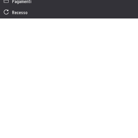
Pagamenti
Recesso
Garanzia
Condizioni generali di vendita
Informativa sul trattamento dei dati
Dati Societari
Cookie Policy
Chi siamo
Customer care
Spedizioni
Servizio clienti
Contatti