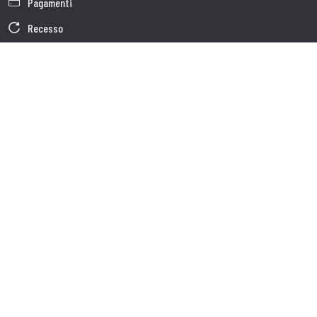
Pagamenti
Recesso
Garanzia
Condizioni generali di vendita
Informativa sul trattamento dei dati
Dati Societari
Cookie Policy
Chi siamo
Customer care
Spedizioni
Servizio clienti
Contatti