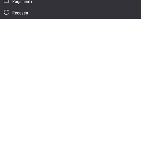
Pagamenti
Recesso
Garanzia
Condizioni generali di vendita
Informativa sul trattamento dei dati
Dati Societari
Cookie Policy
Chi siamo
Customer care
Spedizioni
Servizio clienti
Contatti