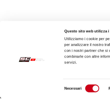
Questo sito web utilizza i
Utilizziamo i cookie per pe
per analizzare il nostro tra
con i nostri partner che si
combinarle con altre inform
servizi.
Acquisti sicuri
Cust
Pagamenti
Spedi
Selezione
Necessari
Recesso
Servi
del
consenso
Garanzia
Cont
Condizioni generali di vendita