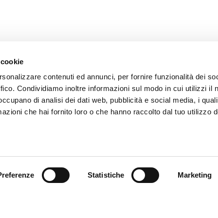
 cookie
rsonalizzare contenuti ed annunci, per fornire funzionalità dei so
ffico. Condividiamo inoltre informazioni sul modo in cui utilizzi il 
 occupano di analisi dei dati web, pubblicità e social media, i qual
azioni che hai fornito loro o che hanno raccolto dal tuo utilizzo d
omer care
Follow us
zioni
Preferenze
Statistiche
Marketing
zio clienti
atti