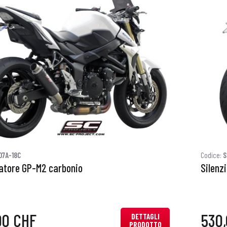
07A-18C
Codice:
S
iatore GP-M2 carbonio
Silenz
00 CHF
530
DETTAGLI
PRODOTTO