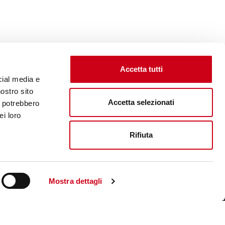
Accetta tutti
cial media e
nostro sito
Accetta selezionati
i potrebbero
ei loro
Rifiuta
Visita il sito corporate
Mostra dettagli