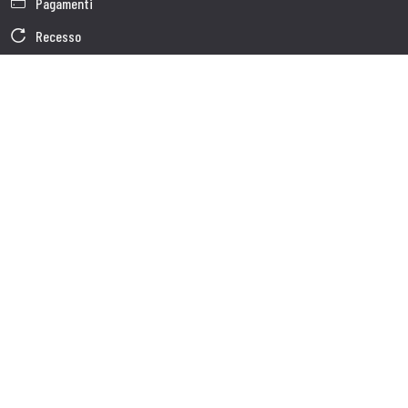
Pagamenti
Recesso
Garanzia
Condizioni generali di vendita
Informativa sul trattamento dei dati
Dati Societari
Cookie Policy
Chi siamo
Customer care
Spedizioni
Servizio clienti
Contatti