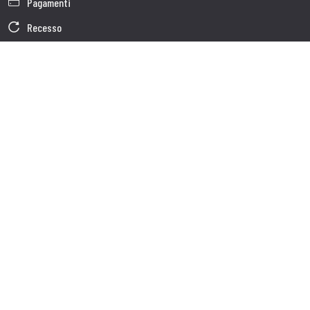
Pagamenti
Recesso
Garanzia
Condizioni generali di vendita
Informativa sul trattamento dei dati
Dati Societari
Cookie Policy
Chi siamo
Customer care
Spedizioni
Servizio clienti
Contatti