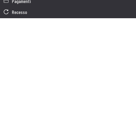
Pagamenti
Recesso
Garanzia
Condizioni generali di vendita
Informativa sul trattamento dei dati
Dati Societari
Cookie Policy
Chi siamo
Customer care
Spedizioni
Servizio clienti
Contatti