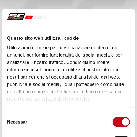
ITALIAN EXCELLENCE FROM MOTORSPORT TO
ROAD
Questo sito web utilizza i cookie
100% MADE IN ITALY
Utilizziamo i cookie per personalizzare contenuti ed
SC-Project è il brand leader mondiale nella costruzione di impianti
annunci, per fornire funzionalità dei social media e per
di scarico per motocicli stradali e da competizione.
analizzare il nostro traffico. Condividiamo inoltre
L’esperienza del nostro reparto R&D e le collaborazioni con i
informazioni sul modo in cui utilizzi il nostro sito con i
migliori team al mondo di MotoGP, Moto2, Superbike e
nostri partner che si occupano di analisi dei dati web,
Supersport
ci permettono di proporre un prodotto di eccellenza,
completamente “Made in Italy“,
per ogni genere di motociclista,
pubblicità e social media, i quali potrebbero combinarle
sia privato che professionista.
con altre informazioni che hai fornito loro o che hanno
raccolto dal tuo utilizzo dei loro servizi.
Selezione
Necessari
del
consenso